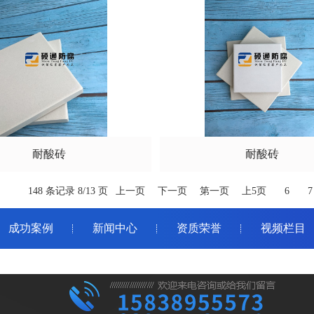
耐酸砖
耐酸砖
148 条记录 8/13 页
上一页
下一页
第一页
上5页
6
成功案例
新闻中心
资质荣誉
视频栏目