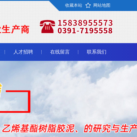
收藏本站
网站地图
人才招聘
在线留言
联系我们