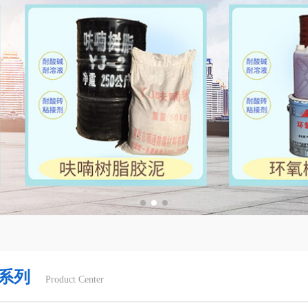
品详情
产品详情
系列
Product Center