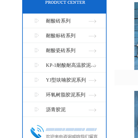
耐酸砖系列
耐酸标砖系列
产
耐酸瓷砖系列
KP-1耐酸耐高温胶泥系列
YJ型呋喃胶泥系列
环氧树脂胶泥系列
沥青胶泥
产