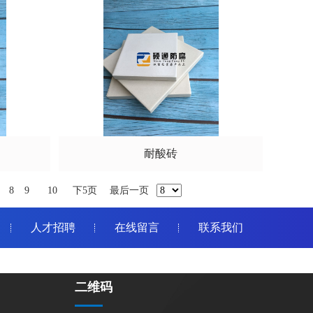
耐酸砖
7
8
9
10
下5页
最后一页
人才招聘
在线留言
联系我们
二维码